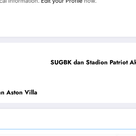
cal Information.
Edit your Profile
now.
SUGBK dan Stadion Patriot A
n Aston Villa