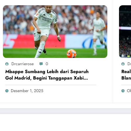
Drcarrierose
0
D
Mbappe Sumbang Lebih dari Separuh
Real
Gol Madrid, Begini Tanggapan Xabi
Blan
Alonso
Kala
Desember 1, 2025
Ok