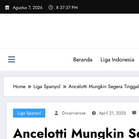
Skip
Agustus 7, 2026
8:37:38 PM
to
content
Beranda
Liga Indonesia
Home
Liga Spanyol
Ancelotti Mungkin Segera Tinggal
Liga Spanyol
Drcarrierose
April 21, 2025
Ancelotti Mungkin S