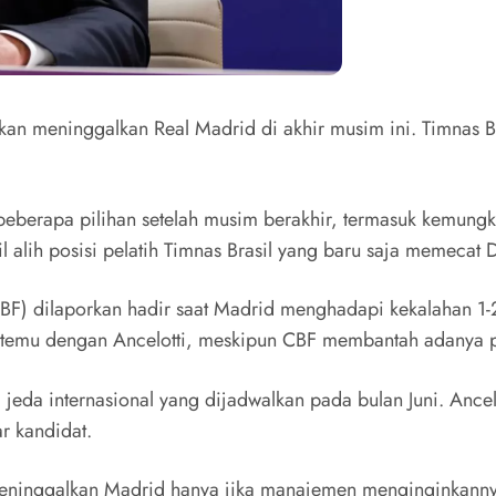
kan meninggalkan Real Madrid di akhir musim ini. Timnas Bra
i beberapa pilihan setelah musim berakhir, termasuk kemung
lih posisi pelatih Timnas Brasil yang baru saja memecat Dor
BF) dilaporkan hadir saat Madrid menghadapi kekalahan 1-2
ertemu dengan Ancelotti, meskipun CBF membantah adanya 
 jeda internasional yang dijadwalkan pada bulan Juni. Ancel
ar kandidat.
 meninggalkan Madrid hanya jika manajemen menginginkan