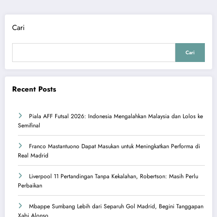
Cari
Cari
Recent Posts
Piala AFF Futsal 2026: Indonesia Mengalahkan Malaysia dan Lolos ke
Semifinal
Franco Mastantuono Dapat Masukan untuk Meningkatkan Performa di
Real Madrid
Liverpool 11 Pertandingan Tanpa Kekalahan, Robertson: Masih Perlu
Perbaikan
Mbappe Sumbang Lebih dari Separuh Gol Madrid, Begini Tanggapan
Xabi Alonso