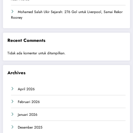
Mohamed Salah Ukir Sejarah: 276 Gol untuk Liverpool, Samai Rekor
Rooney
Recent Comments
Tidak ada komentar untuk ditampilkan.
Archives
April 2026
Februari 2026
Januari 2026
Desember 2025