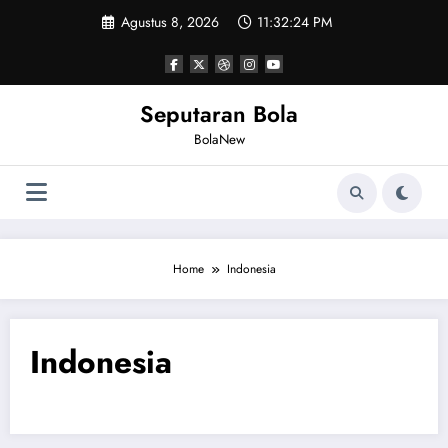
Skip
Agustus 8, 2026
11:32:24 PM
to
content
Seputaran Bola
BolaNew
Home
Indonesia
Indonesia