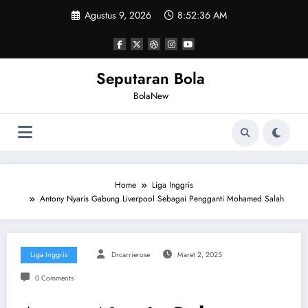
Skip
Agustus 9, 2026
8:52:37 AM
to
content
Seputaran Bola
BolaNew
Home
Liga Inggris
Antony Nyaris Gabung Liverpool Sebagai Pengganti Mohamed Salah
Liga Inggris
Drcarrierose
Maret 2, 2025
0 Comments