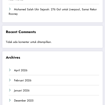
Mohamed Salah Ukir Sejarah: 276 Gol untuk Liverpool, Samai Rekor
Rooney
Recent Comments
Tidak ada komentar untuk ditampilkan.
Archives
April 2026
Februari 2026
Januari 2026
Desember 2025