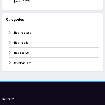
Januari 2025
Categories
Liga Indonesia
Liga Inggris
Liga Spanyol
Uncategorized
burcharry