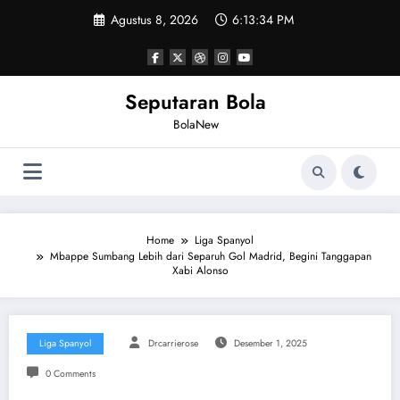
Skip
Agustus 8, 2026
6:13:34 PM
to
content
Seputaran Bola
BolaNew
Home
Liga Spanyol
Mbappe Sumbang Lebih dari Separuh Gol Madrid, Begini Tanggapan
Xabi Alonso
Liga Spanyol
Drcarrierose
Desember 1, 2025
0 Comments