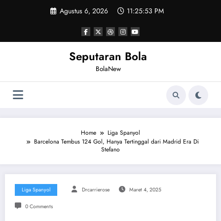
Skip
Agustus 6, 2026
11:25:54 PM
to
content
Seputaran Bola
BolaNew
Home
Liga Spanyol
Barcelona Tembus 124 Gol, Hanya Tertinggal dari Madrid Era Di
Stefano
Liga Spanyol
Drcarrierose
Maret 4, 2025
0 Comments