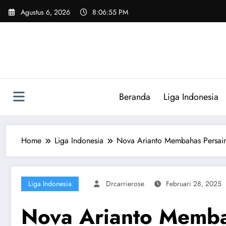
Skip
Agustus 6, 2026
8:06:56 PM
to
content
Beranda
Liga Indonesia
Home
Liga Indonesia
Nova Arianto Membahas Persain
Liga Indonesia
Drcarrierose
Februari 28, 2025
Nova Arianto Membah