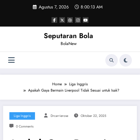
Skip
Agustus 7, 2026
8:00:14 AM
to
content
Seputaran Bola
BolaNew
Home
Liga Inggris
Apakah Gaya Bermain Liverpool Tidak Sesuai untuk Isak?
Liga Inggris
Drcarrierose
Oktober 22, 2025
0 Comments