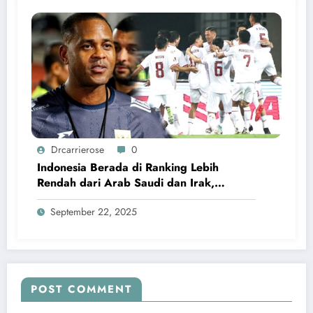
Drcarrierose
0
Indonesia Berada di Ranking Lebih
Rendah dari Arab Saudi dan Irak,
Kluivert Tetap Tenang
September 22, 2025
POST COMMENT