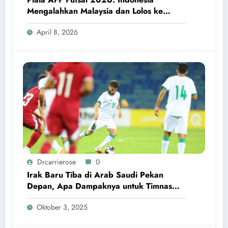
Mengalahkan Malaysia dan Lolos ke
Semifinal
April 8, 2026
Drcarrierose
0
Irak Baru Tiba di Arab Saudi Pekan
Depan, Apa Dampaknya untuk Timnas
Indonesia?
Oktober 3, 2025