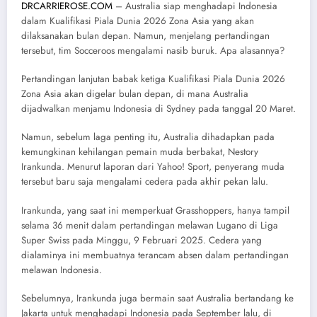
DRCARRIEROSE.COM
– Australia siap menghadapi Indonesia
dalam Kualifikasi Piala Dunia 2026 Zona Asia yang akan
dilaksanakan bulan depan. Namun, menjelang pertandingan
tersebut, tim Socceroos mengalami nasib buruk. Apa alasannya?
Pertandingan lanjutan babak ketiga Kualifikasi Piala Dunia 2026
Zona Asia akan digelar bulan depan, di mana Australia
dijadwalkan menjamu Indonesia di Sydney pada tanggal 20 Maret.
Namun, sebelum laga penting itu, Australia dihadapkan pada
kemungkinan kehilangan pemain muda berbakat, Nestory
Irankunda. Menurut laporan dari Yahoo! Sport, penyerang muda
tersebut baru saja mengalami cedera pada akhir pekan lalu.
Irankunda, yang saat ini memperkuat Grasshoppers, hanya tampil
selama 36 menit dalam pertandingan melawan Lugano di Liga
Super Swiss pada Minggu, 9 Februari 2025. Cedera yang
dialaminya ini membuatnya terancam absen dalam pertandingan
melawan Indonesia.
Sebelumnya, Irankunda juga bermain saat Australia bertandang ke
Jakarta untuk menghadapi Indonesia pada September lalu, di