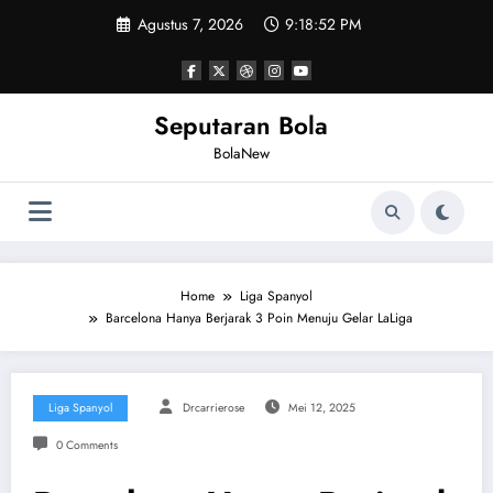
Skip
Agustus 7, 2026
9:18:53 PM
to
content
Seputaran Bola
BolaNew
Home
Liga Spanyol
Barcelona Hanya Berjarak 3 Poin Menuju Gelar LaLiga
Liga Spanyol
Drcarrierose
Mei 12, 2025
0 Comments