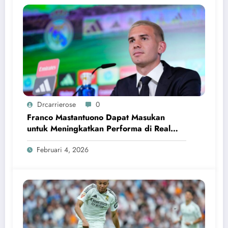
Drcarrierose
0
Franco Mastantuono Dapat Masukan
untuk Meningkatkan Performa di Real
Madrid
Februari 4, 2026