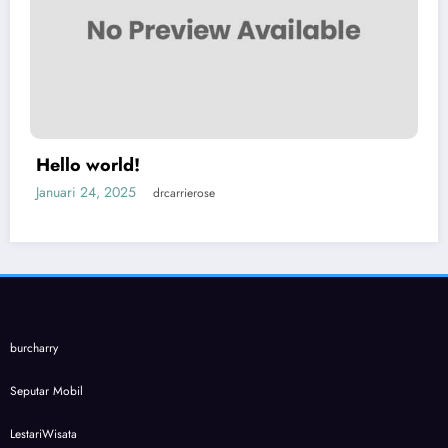
Hello world!
Januari 24, 2025
drcarrierose
burcharry
Seputar Mobil
LestariWisata