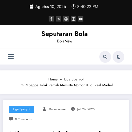
Skip
Agustus 10, 2026
8:40:23 PM
to
content
Seputaran Bola
BolaNew
Home
Liga Spanyol
Mbappe Tidak Pernah Meminta Nomor 10 di Real Madrid
Liga Spanyol
Drcarrierose
Juli 26, 2025
0 Comments