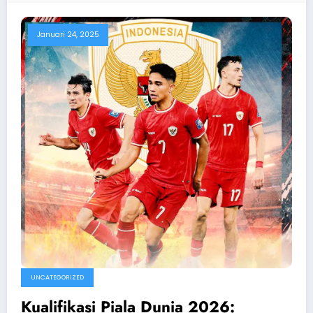
Januari 24, 2025
UNCATEGORIZED
Kualifikasi Piala Dunia 2026: