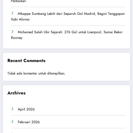
Perbaikan
Mbappe Sumbang Lebih dari Separuh Gol Madrid, Begini Tanggapan
Xabi Alonso
Mohamed Salah Ukir Sejarah: 276 Gol untuk Liverpool, Samai Rekor
Rooney
Recent Comments
Tidak ada komentar untuk ditampilkan.
Archives
April 2026
Februari 2026