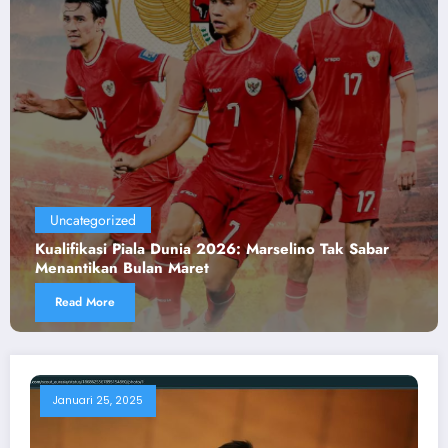
Uncategorized
U
ualifikasi Piala Dunia 2026: Marselino Tak Sabar
enantikan Bulan Maret
Hel
Read More
Januari 25, 2025