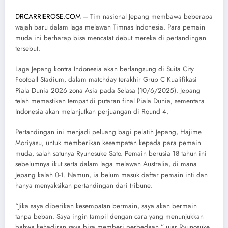
DRCARRIEROSE.COM
– Tim nasional Jepang membawa beberapa
wajah baru dalam laga melawan Timnas Indonesia. Para pemain
muda ini berharap bisa mencatat debut mereka di pertandingan
tersebut.
Laga Jepang kontra Indonesia akan berlangsung di Suita City
Football Stadium, dalam matchday terakhir Grup C Kualifikasi
Piala Dunia 2026 zona Asia pada Selasa (10/6/2025). Jepang
telah memastikan tempat di putaran final Piala Dunia, sementara
Indonesia akan melanjutkan perjuangan di Round 4.
Pertandingan ini menjadi peluang bagi pelatih Jepang, Hajime
Moriyasu, untuk memberikan kesempatan kepada para pemain
muda, salah satunya Ryunosuke Sato. Pemain berusia 18 tahun ini
sebelumnya ikut serta dalam laga melawan Australia, di mana
Jepang kalah 0-1. Namun, ia belum masuk daftar pemain inti dan
hanya menyaksikan pertandingan dari tribune.
“Jika saya diberikan kesempatan bermain, saya akan bermain
tanpa beban. Saya ingin tampil dengan cara yang menunjukkan
bahwa kehadiran saya bisa memberi perbedaan,” ujar Ryunosuke,