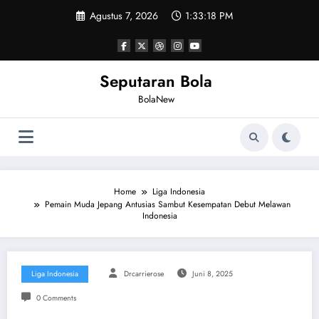
Skip
Agustus 7, 2026
1:33:19 PM
to
content
Seputaran Bola
BolaNew
Home
Liga Indonesia
Pemain Muda Jepang Antusias Sambut Kesempatan Debut Melawan
Indonesia
Liga Indonesia
Drcarrierose
Juni 8, 2025
0 Comments