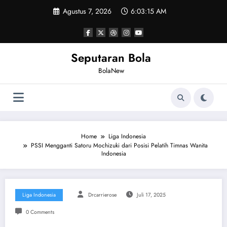
Skip
Agustus 7, 2026
6:03:16 AM
to
content
Seputaran Bola
BolaNew
Home
Liga Indonesia
PSSI Mengganti Satoru Mochizuki dari Posisi Pelatih Timnas Wanita
Indonesia
Liga Indonesia
Drcarrierose
Juli 17, 2025
0 Comments