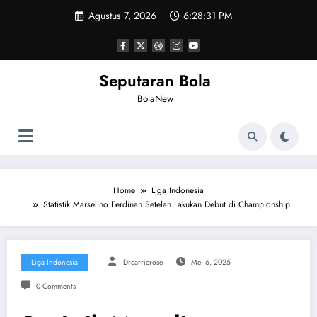
Skip
Agustus 7, 2026
6:28:32 PM
to
content
Seputaran Bola
BolaNew
Home
Liga Indonesia
Statistik Marselino Ferdinan Setelah Lakukan Debut di Championship
Liga Indonesia
Drcarrierose
Mei 6, 2025
0 Comments