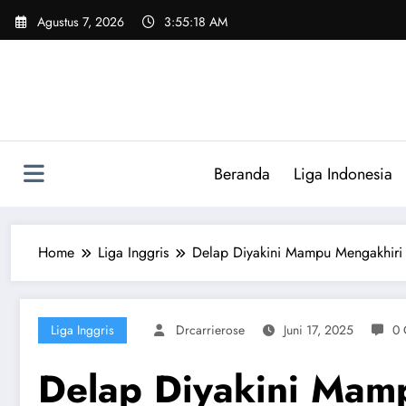
Skip
Agustus 7, 2026
3:55:19 AM
to
content
Beranda
Liga Indonesia
Home
Liga Inggris
Delap Diyakini Mampu Mengakhiri
Liga Inggris
Drcarrierose
Juni 17, 2025
0 
Delap Diyakini Mam