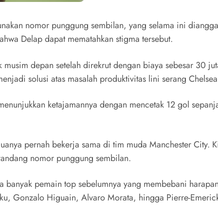
akan nomor punggung sembilan, yang selama ini diangga
ahwa Delap dapat mematahkan stigma tersebut.
uk musim depan setelah direkrut dengan biaya sebesar 30 ju
adi solusi atas masalah produktivitas lini serang Chelsea
il menunjukkan ketajamannya dengan mencetak 12 gol sepan
uanya pernah bekerja sama di tim muda Manchester City. Ki
nyandang nomor punggung sembilan.
da banyak pemain top sebelumnya yang membebani harapa
ku, Gonzalo Higuain, Alvaro Morata, hingga Pierre-Emerick