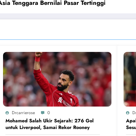
Asia Tenggara Bernilai Pasar Tertinggi
Drcarrierose
0
D
Mohamed Salah Ukir Sejarah: 276 Gol
Apak
untuk Liverpool, Samai Rekor Rooney
Sesu