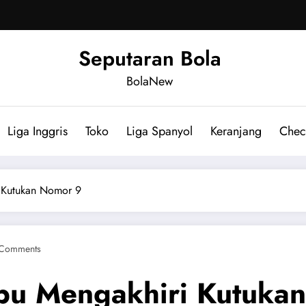
Seputaran Bola
BolaNew
Liga Inggris
Toko
Liga Spanyol
Keranjang
Chec
 Kutukan Nomor 9
Comments
pu Mengakhiri Kutuka