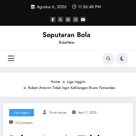
Skip
Agustus 6, 2026
11:56:48 PM
to
content
Seputaran Bola
BolaNew
Home
Liga Inggris
Ruben Amorim Tidak Ingin Kehilangan Bruno Fernandes
Liga Inggris
Drcarrierose
April 1, 2025
0 Comments