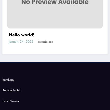
Hello world!
Januari 24, 2025
drcarrierose
burcharry
Seputar Mobil
LestariWisata